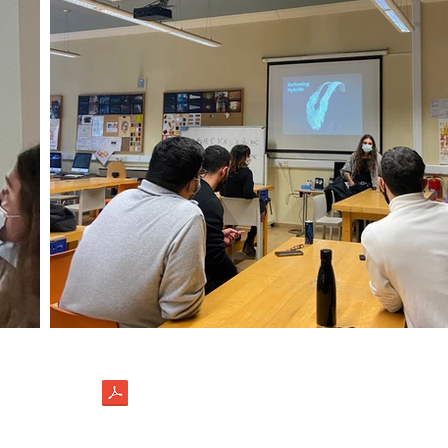
45039
Οδηγίες Ασφαλείας