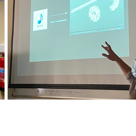
rspace
mga.makerspace@gmail.com
252
ogy