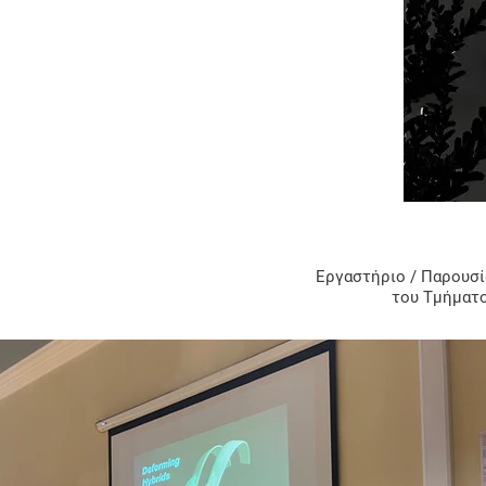
Eργαστήριο / Παρουσ
του
Τμήματο