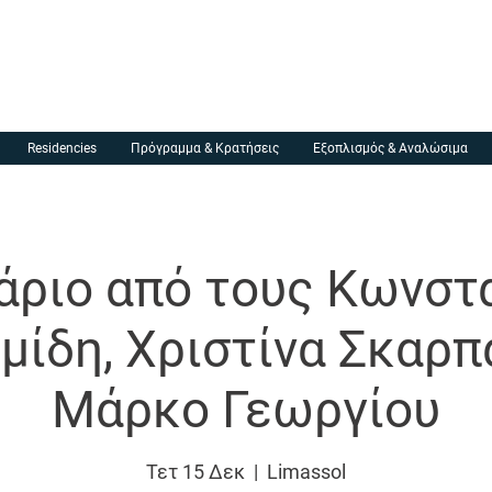
MGA Makerspace
Residencies
Πρόγραμμα & Κρατήσεις
Εξοπλισμός & Αναλώσιμα
άριο από τους Κωνστ
μίδη, Χριστίνα Σκαρπ
Μάρκο Γεωργίου
Τετ 15 Δεκ
  |  
Limassol