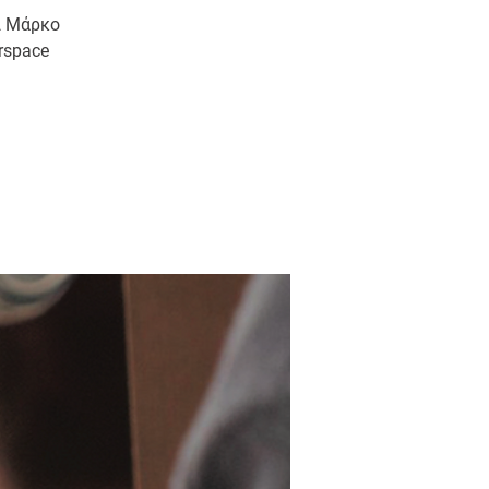
ι Μάρκο
rspace