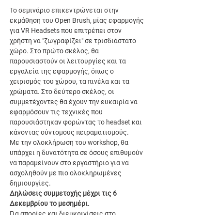
Το σεμινάριο επικεντρώνεται στην 
εκμάθηση του Open Brush, μίας εφαρμογής 
για VR Headsets που επιτρέπει στον 
χρήστη να "ζωγραφίζει" σε τρισδιάστατο 
χώρο. Στο πρώτο σκέλος, θα 
παρουσιαστούν οι λειτουργίες και τα 
εργαλεία της εφαρμογής, όπως ο 
χειρισμός του χώρου, τα πινέλα και τα 
χρώματα. Στο δεύτερο σκέλος, οι 
συμμετέχοντες θα έχουν την ευκαιρία να 
εφαρμόσουν τις τεχνικές που 
παρουσιάστηκαν φορώντας το headset και 
κάνοντας σύντομους πειραματισμούς.
Με την ολοκλήρωση του workshop, θα 
υπάρχει η δυνατότητα σε όσους επιθυμούν 
να παραμείνουν στο εργαστήριο για να 
ασχοληθούν με πιο ολοκληρωμένες 
δημιουργίες.
Δηλώσεις συμμετοχής μέχρι τις 6 
Δεκεμβρίου το μεσημέρι.
Για απορίες και διευκρινίσεις στο 